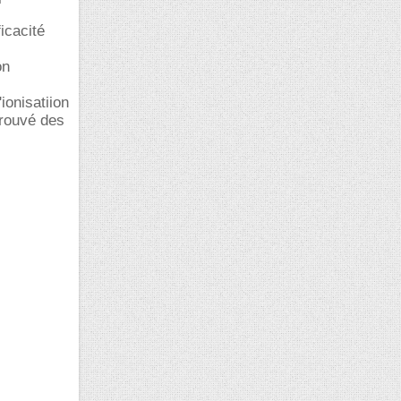
icacité
on
ionisatiion
trouvé des