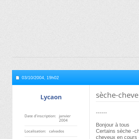
03/10/2004,
19h02
sèche-cheve
Lycaon
------
Date d'inscription
janvier
2004
Bonjour à tous
Certains sèche -che
Localisation
calvados
cheveux en cours d