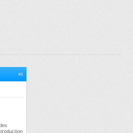
#1
 des
production