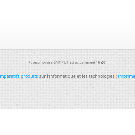
Fuseau horaire GMT +1. Il est actuellement
16h57
.
mparatifs produits
sur l'informatique et les technologies :
imprima