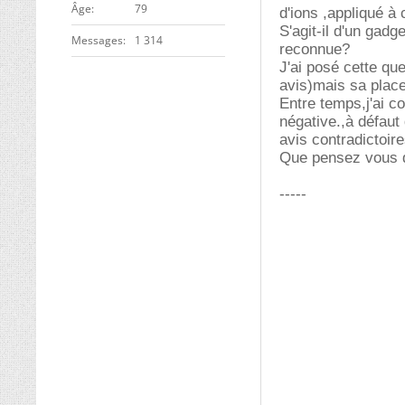
ge
79
d'ions ,appliqué à 
S'agit-il d'un gadg
Messages
1 314
reconnue?
J'ai posé cette q
avis)mais sa place
Entre temps,j'ai co
négative.,à défaut
avis contradictoire
Que pensez vous d
-----