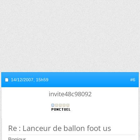
14/12/2007,
15h59
#6
invite48c98092
Re : Lanceur de ballon foot us
Bonjour,