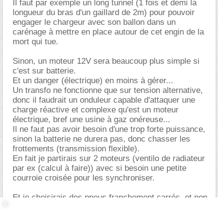
Il faut par exemple un long tunnel (1 fois et demi la
longueur du bras d'un gaillard de 2m) pour pouvoir
engager le chargeur avec son ballon dans un
carénage à mettre en place autour de cet engin de la
mort qui tue.
Sinon, un moteur 12V sera beaucoup plus simple si
c'est sur batterie.
Et un danger (électrique) en moins à gérer...
Un transfo ne fonctionne que sur tension alternative,
donc il faudrait un onduleur capable d'attaquer une
charge réactive et complexe qu'est un moteur
électrique, bref une usine à gaz onéreuse...
Il ne faut pas avoir besoin d'une trop forte puissance,
sinon la batterie ne durera pas, donc chasser les
frottements (transmission flexible).
En fait je partirais sur 2 moteurs (ventilo de radiateur
par ex (calcul à faire)) avec si besoin une petite
courroie croisée pour les synchroniser.
Et je choisirais des pneus franchement carrés, et non
arrondi, sinon le ballon risque de faire "plop" vers le
haut ou forcer sur le rail vers le bas. On peut résoudre