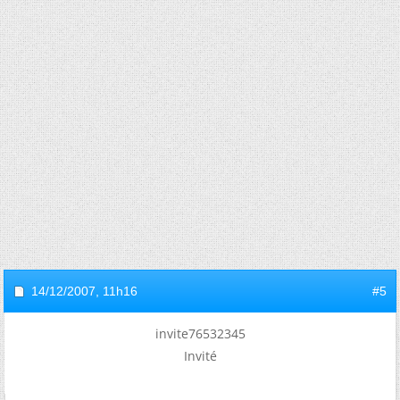
14/12/2007,
11h16
#5
invite76532345
Invité