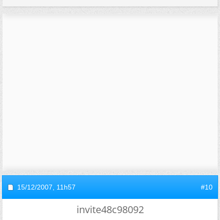
15/12/2007,
11h57
#10
invite48c98092