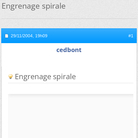
Engrenage spirale
29/11/2004,
19h09
#1
cedbont
Engrenage spirale