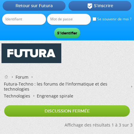
Retour sur Futura
S'inscrire

Se souvenir de moi ?
Forum
Futura-Techno : les forums de l'informatique et des
technologies
Technologies
Engrenage spirale
DISCUSSION FERMÉE
Affichage des résultats 1 à 3 sur 3