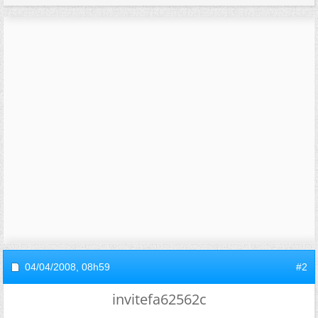
04/04/2008,
08h59
#2
invitefa62562c