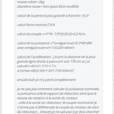
masse robot= 2kg
diamètre roues= 5cm (peut être modifié)
calcul de la pente la plus grande à franchir: 16.3°
calcul force motrice:7.9 N
calcul du couple: c=F*R= 7.9*(0.05/2)=0.2 N/m
calcul de la puissance: c*oméga(roue)=0.2*40=8W
avec oméga(roue)=v/r=1/0.025=40rd/s
calcul de l'accélération : j'ai pris la distance de la plus
grande ligne droite à parcourir soit 170 cm et j'ai
calculé t=d/v=(1.7/1)=1.7 s
a=(vmax-v0)/(t-t0)=1-0/(1.7-0)=0.6m/s²
ensuite bah je m'y perd complètement
je ne sais pas comment calculer la puissance nominale,
la puissance utile,le rapport de réduction ainsi que la
vitesse de rotation à la sortie du moteur
, celle à la sortie du réducteur, le couple nominal et je
n'arrive pas à différencier le couple du moteur de celui
du réducteur... Ensuite je ne sais pas si je dois chercher