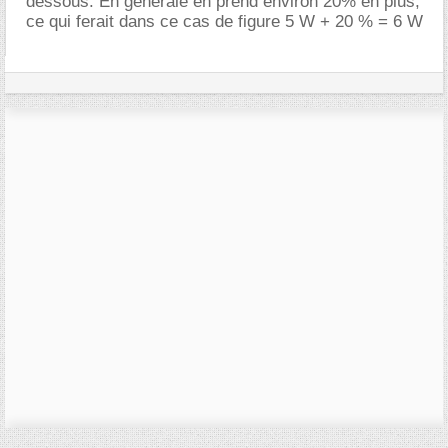
dessous. En générale en prend environ 20% en plus,
ce qui ferait dans ce cas de figure 5 W + 20 % = 6 W