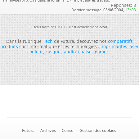
Par invite9b16759a dans le forum TPE / TIPE et autres travaux
Réponses:
8
Dernier message:
08/06/2004,
13h03
Fuseau horaire GMT +1. Il est actuellement
22h01
.
Dans la rubrique
Tech
de Futura, découvrez nos
comparatifs
produits
sur l'informatique et les technologies :
imprimantes laser
couleur
,
casques audio
,
chaises gamer
...
-
Futura
-
Archives
-
Conso
-
Gestion des cookies
-