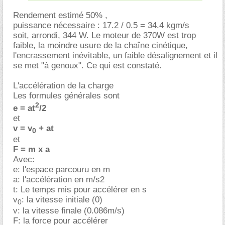
Rendement estimé 50% ,
puissance nécessaire : 17.2 / 0.5 = 34.4 kgm/s
soit, arrondi, 344 W. Le moteur de 370W est trop
faible, la moindre usure de la chaîne cinétique,
l'encrassement inévitable, un faible désalignement et il
se met "à genoux". Ce qui est constaté.
L'accélération de la charge
Les formules générales sont
2
e = at
/2
et
v = v
+ at
0
et
F = m x a
Avec:
e: l'espace parcouru en m
a: l'accélération en m/s2
t: Le temps mis pour accélérer en s
v
: la vitesse initiale (0)
0
v: la vitesse finale (0.086m/s)
F: la force pour accélérer