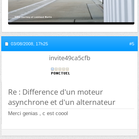
03/08/2008,
17h25
#5
invite49ca5cfb
Re : Difference d'un moteur
asynchrone et d'un alternateur
Merci genias , c est coool