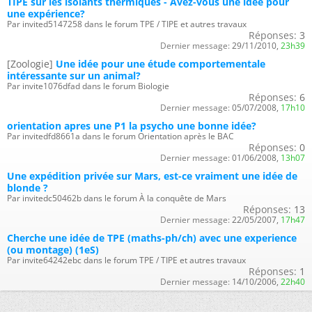
TIPE sur les isolants thermiques - Avez-vous une idée pour
une expérience?
Par invited5147258 dans le forum TPE / TIPE et autres travaux
Réponses:
3
Dernier message:
29/11/2010,
23h39
[Zoologie]
Une idée pour une étude comportementale
intéressante sur un animal?
Par invite1076dfad dans le forum Biologie
Réponses:
6
Dernier message:
05/07/2008,
17h10
orientation apres une P1 la psycho une bonne idée?
Par invitedfd8661a dans le forum Orientation après le BAC
Réponses:
0
Dernier message:
01/06/2008,
13h07
Une expédition privée sur Mars, est-ce vraiment une idée de
blonde ?
Par invitedc50462b dans le forum À la conquête de Mars
Réponses:
13
Dernier message:
22/05/2007,
17h47
Cherche une idée de TPE (maths-ph/ch) avec une experience
(ou montage) (1eS)
Par invite64242ebc dans le forum TPE / TIPE et autres travaux
Réponses:
1
Dernier message:
14/10/2006,
22h40