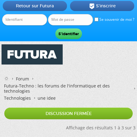
Retour sur Futura
S'inscrire

Se souvenir de moi ?
Forum
Futura-Techno : les forums de l'informatique et des
technologies
Technologies
une idee
DISCUSSION FERMÉE
Affichage des résultats 1 à 3 sur 3