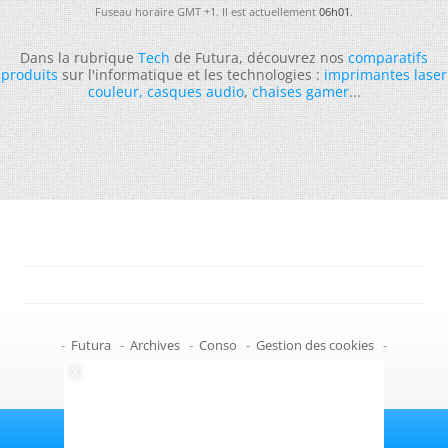
Fuseau horaire GMT +1. Il est actuellement
06h01
.
Dans la rubrique
Tech
de Futura, découvrez nos
comparatifs
produits
sur l'informatique et les technologies :
imprimantes laser
couleur
,
casques audio
,
chaises gamer
...
-
Futura
-
Archives
-
Conso
-
Gestion des cookies
-
Politique de confidentialité
-
Haut de page