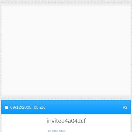
09/12/2005,
08h16
#2
invitea4a042cf