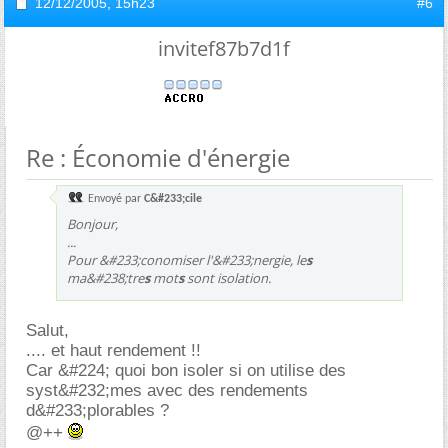
12/12/2005,
15h23
#6
invitef87b7d1f
Re : Économie d'énergie
Envoyé par
C&#233;cile
Bonjour,
...
Pour &#233;conomiser l'&#233;nergie, le
s
ma&#238;tre
s
mot
s
sont isolation.
Salut,
.... et haut rendement !!
Car &#224; quoi bon isoler si on utilise des
syst&#232;mes avec des rendements
d&#233;plorables ?
@++