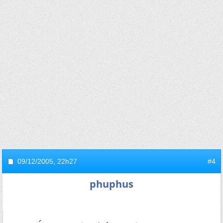
09/12/2005,
22h27
#4
phuphus