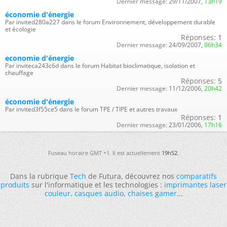
Dernier message:
29/11/2007,
13h19
économie d'énergie
Par invited280a227 dans le forum Environnement, développement durable
et écologie
Réponses:
1
Dernier message:
24/09/2007,
06h34
economie d'énergie
Par inviteca243c6d dans le forum Habitat bioclimatique, isolation et
chauffage
Réponses:
5
Dernier message:
11/12/2006,
20h42
économie d'énergie
Par invited3f55ce5 dans le forum TPE / TIPE et autres travaux
Réponses:
1
Dernier message:
23/01/2006,
17h16
Fuseau horaire GMT +1. Il est actuellement
19h52
.
Dans la rubrique
Tech
de Futura, découvrez nos
comparatifs
produits
sur l'informatique et les technologies :
imprimantes laser
couleur
,
casques audio
,
chaises gamer
...