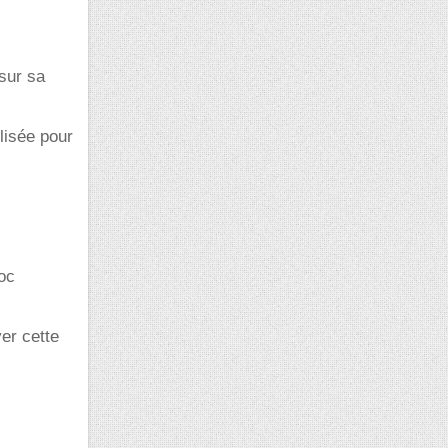
sur sa
lisée pour
oc
er cette