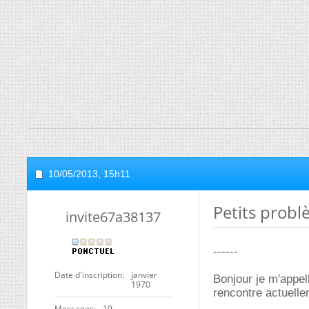
10/05/2013,
15h11
Petits probl
invite67a38137
------
Date d'inscription
janvier
Bonjour je m'appel
1970
rencontre actuelle
Messages
19