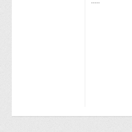
-----