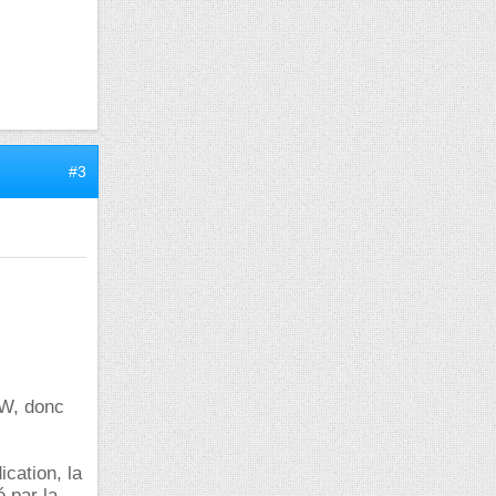
#3
 W, donc
ication, la
 par la