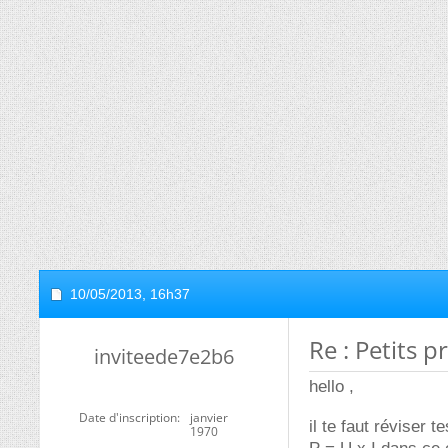
10/05/2013,
16h37
Re : Petits 
inviteede7e2b6
hello ,
Date d'inscription
janvier
il te faut réviser 
1970