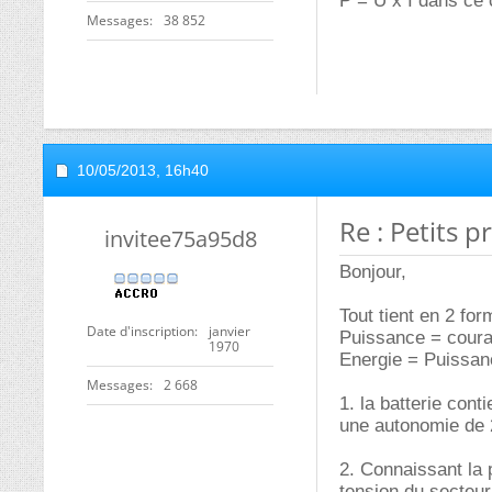
P = U x I dans ce
Messages
38 852
10/05/2013,
16h40
Re : Petits 
invitee75a95d8
Bonjour,
Tout tient en 2 for
Date d'inscription
janvier
Puissance = coura
1970
Energie = Puissan
Messages
2 668
1. la batterie con
une autonomie de 
2. Connaissant la p
tension du secteur