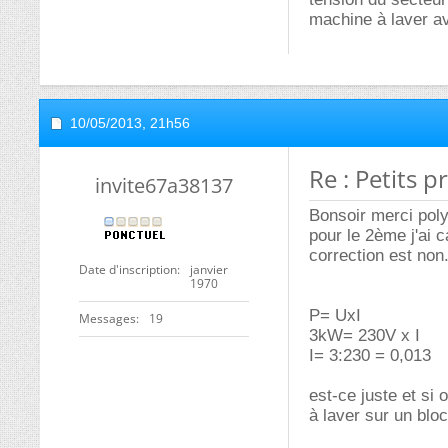
machine à laver av
10/05/2013,
21h56
Re : Petits 
invite67a38137
Bonsoir merci poly
pour le 2ème j'ai 
correction est non. 
Date d'inscription
janvier
1970
P= UxI
Messages
19
3kW= 230V x I
I= 3:230 = 0,013
est-ce juste et si
à laver sur un blo