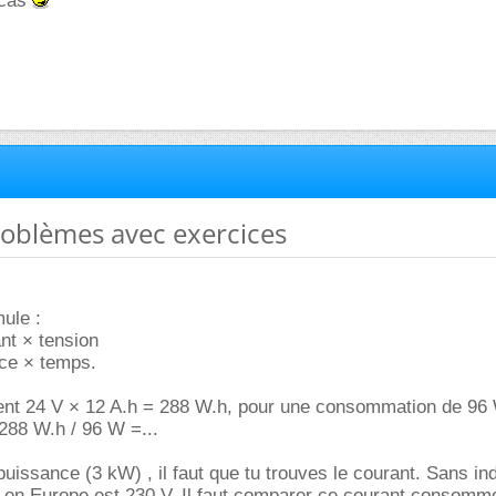
 cas
problèmes avec exercices
mule :
nt × tension
ce × temps.
tient 24 V × 12 A.h = 288 W.h, pour une consommation de 96
288 W.h / 96 W =...
uissance (3 kW) , il faut que tu trouves le courant. Sans ind
 en Europe est 230 V. Il faut comparer ce courant consommé