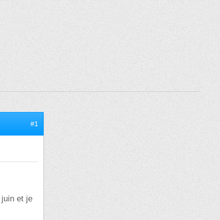
#1
uin et je