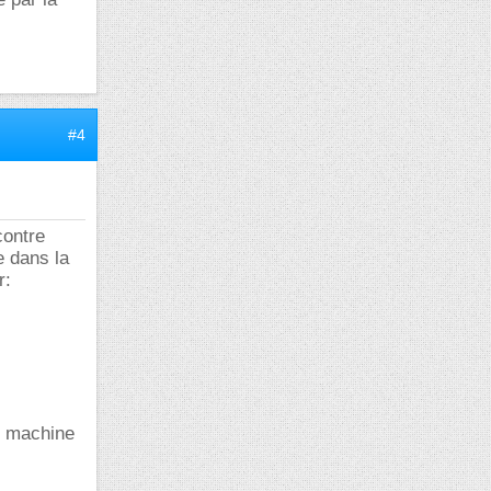
#4
contre
e dans la
r:
ne machine