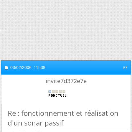
03/02/2006,
11h38
#7
invite7d372e7e
Re : fonctionnement et réalisation
d'un sonar passif