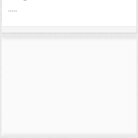
-----