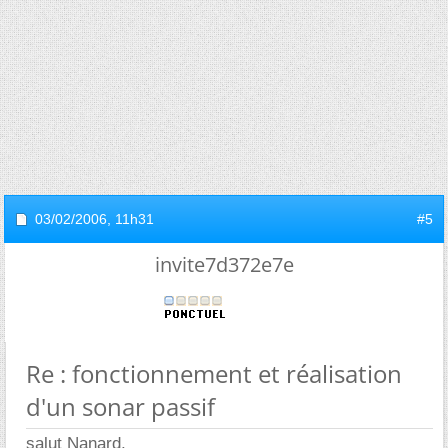
03/02/2006,
11h31
#5
invite7d372e7e
Re : fonctionnement et réalisation
d'un sonar passif
salut Nanard,