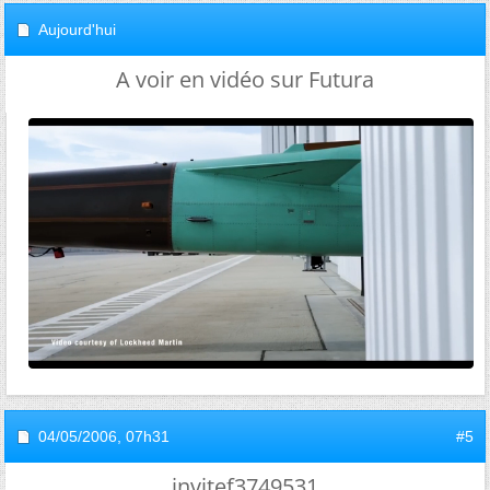
Aujourd'hui
A voir en vidéo sur Futura
04/05/2006,
07h31
#5
invitef3749531