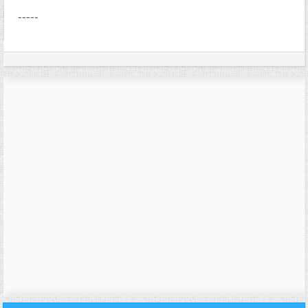
-----