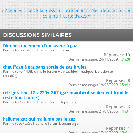
«
Comment choisir la puissance d’un moteur électrique à courant
continu
|
Carte d'axes
»
DISCUSSIONS SIMILAIRES
Dimensionnement d'un laveur à gaz
Par invited77c7035 dans le forum Chimie
Réponses:
10
Dernier message:
24/11/2009,
17h28
chauffage à gaz sans sortie de gaz brules
Par invite70f140fb dans le forum Habitat bioclimatique, isolation et
chauffage
Réponses:
8
Dernier message:
19/02/2009,
05h44
réfrigerateur 12 v 220v GAZ (gaz maintient seulement froid le
reste fonctionne )
Par invitec9d81891 dans le forum Dépannage
Réponses:
6
Dernier message:
21/07/2006,
14h31
l'allume gaz qui n'allume pas le gaz
Par invitece7ca561 dans le forum Dépannage
Réponses:
1
Dernier message:
17/10/2005,
15h21