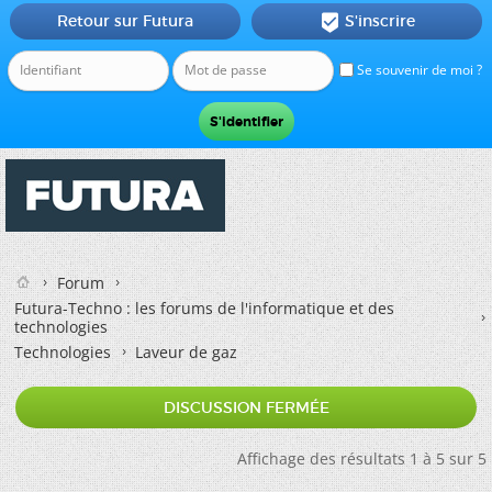
Retour sur Futura
S'inscrire

Se souvenir de moi ?
Forum
Futura-Techno : les forums de l'informatique et des
technologies
Technologies
Laveur de gaz
DISCUSSION FERMÉE
Affichage des résultats 1 à 5 sur 5