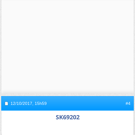
12/10/2017,
15h59
#4
SK69202