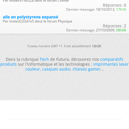
Par invitec479632a dans le forum Chimie
Réponses:
0
Dernier message:
18/10/2013,
17h16
aile en polystyrene expansé
Par invite3233d1e5 dans le forum Physique
Réponses:
2
Dernier message:
27/10/2009,
08h08
Fuseau horaire GMT +1. Il est actuellement
12h29
.
Dans la rubrique
Tech
de Futura, découvrez nos
comparatifs
produits
sur l'informatique et les technologies :
imprimantes laser
couleur
,
casques audio
,
chaises gamer
...