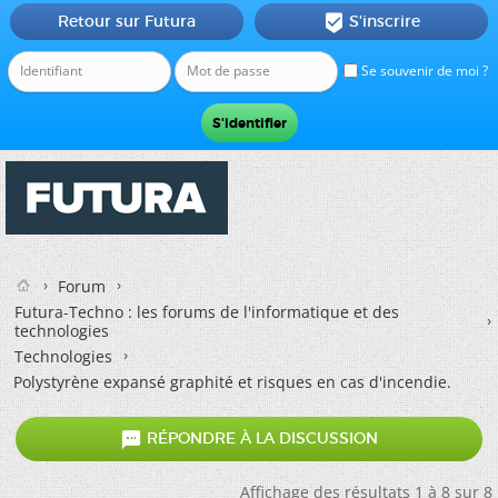
Retour sur Futura
S'inscrire

Se souvenir de moi ?
Forum
Futura-Techno : les forums de l'informatique et des
technologies
Technologies
Polystyrène expansé graphité et risques en cas d'incendie.

RÉPONDRE À LA DISCUSSION
Affichage des résultats 1 à 8 sur 8