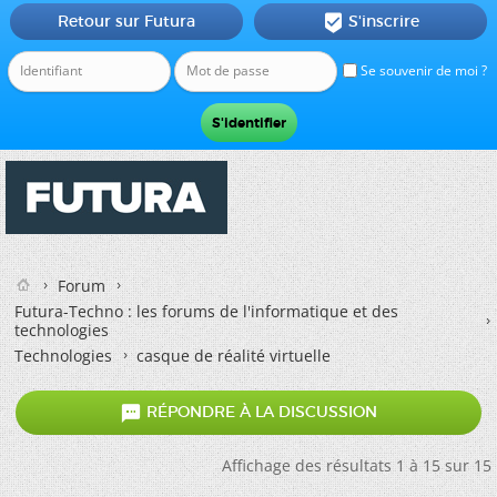
Retour sur Futura
S'inscrire

Se souvenir de moi ?
Forum
Futura-Techno : les forums de l'informatique et des
technologies
Technologies
casque de réalité virtuelle

RÉPONDRE À LA DISCUSSION
Affichage des résultats 1 à 15 sur 15