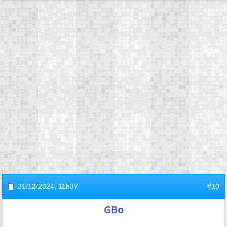
31/12/2024,
11h37
#10
GBo