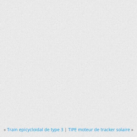
«
Train epicycloidal de type 3
|
TIPE moteur de tracker solaire
»