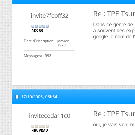
Re : TPE Tsu
invite7fcbff32
Dans ce genre de p
a souvent des exp
google le nom de l
Date d'inscription
janvier
1970
Messages
592
17/10/2006,
08h54
Re : TPE Tsu
inviteceda11c0
oui, je vais voir, 