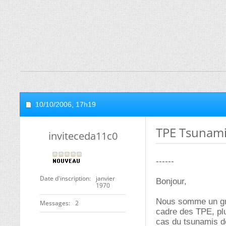
10/10/2006,
17h19
TPE Tsunami
inviteceda11c0
------
Date d'inscription
janvier
Bonjour,
1970
Nous somme un gro
Messages
2
cadre des TPE, plu
cas du tsunamis d