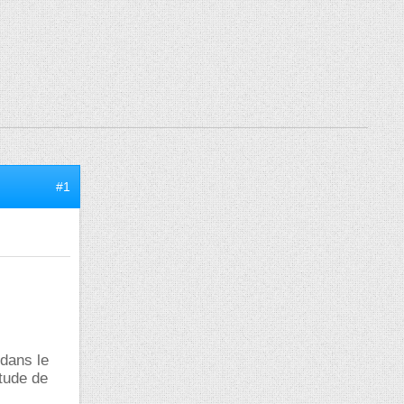
#1
dans le
tude de