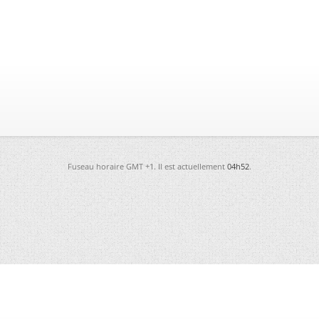
Fuseau horaire GMT +1. Il est actuellement
04h52
.