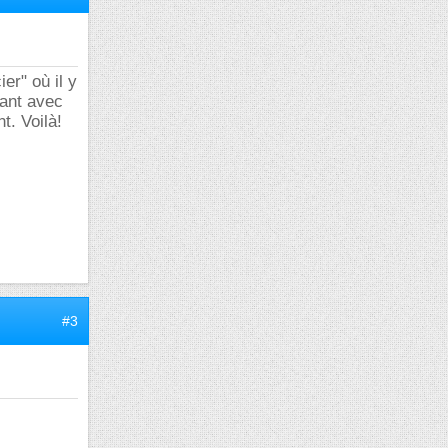
er" où il y
hant avec
t. Voilà!
#3