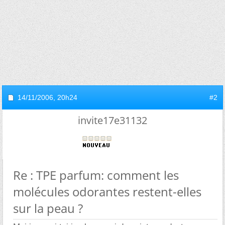
14/11/2006,
20h24
#2
invite17e31132
Re : TPE parfum: comment les
molécules odorantes restent-elles
sur la peau ?