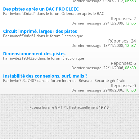
Dernier message:
03/03/2012,
06h53
Des pistes après un BAC PRO ELEEC
Par inviteefd5dad4 dans le forum Orientation après le BAC
Réponses:
2
Dernier message:
29/12/2009,
12h55
Circuit imprimé, largeur des pistes
Par invite6f9b6d61 dans le forum Électronique
Réponses:
24
Dernier message:
13/11/2008,
12h37
Dimensionnement des pistes
Par invite219d4326 dans le forum Électronique
Réponses:
6
Dernier message:
22/11/2006,
08h39
Instabilité des connexions, surf, mails ?
Par invite7c9a7487 dans le forum Internet - Réseau - Sécurité générale
Réponses:
0
Dernier message:
29/09/2006,
16h53
Fuseau horaire GMT +1. Il est actuellement
19h13
.