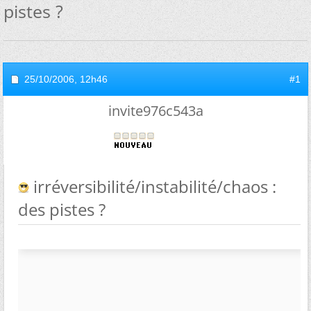
pistes ?
25/10/2006,
12h46
#1
invite976c543a
irréversibilité/instabilité/chaos :
des pistes ?