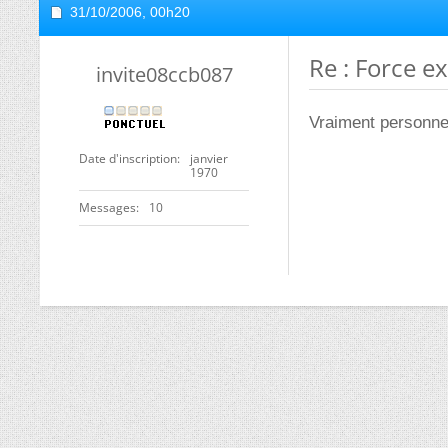
31/10/2006,
00h20
Re : Force ex
invite08ccb087
Vraiment personne 
Date d'inscription
janvier
1970
Messages
10