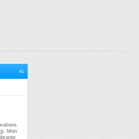
#1
brations
g). Mon
ibrante