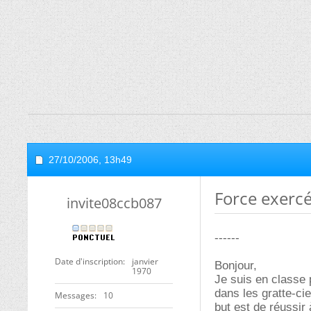
27/10/2006,
13h49
Force exercé
invite08ccb087
------
Date d'inscription
janvier
Bonjour,
1970
Je suis en classe 
dans les gratte-c
Messages
10
but est de réussir