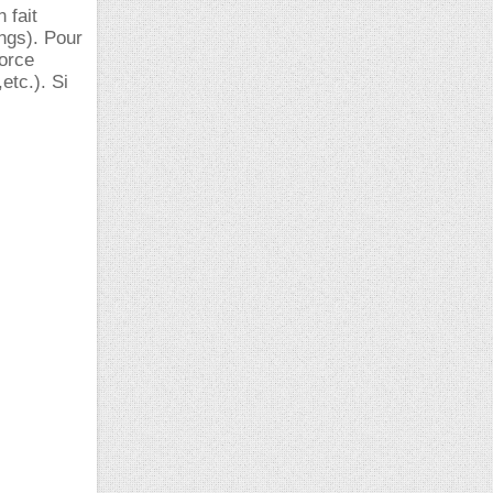
 fait
ngs). Pour
force
etc.). Si