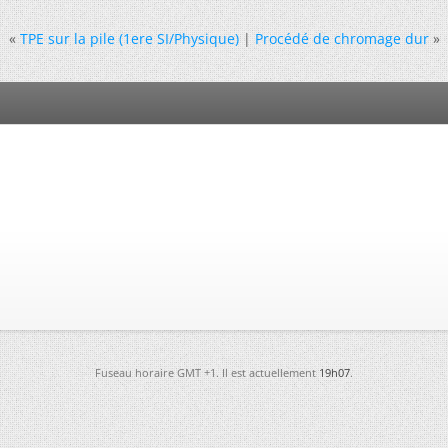
«
TPE sur la pile (1ere SI/Physique)
|
Procédé de chromage dur
»
Fuseau horaire GMT +1. Il est actuellement
19h07
.