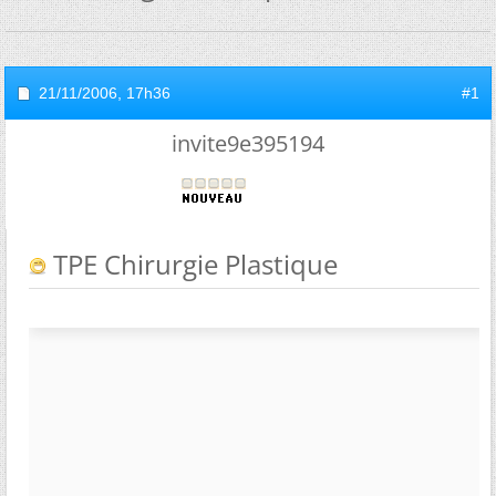
21/11/2006,
17h36
#1
invite9e395194
TPE Chirurgie Plastique