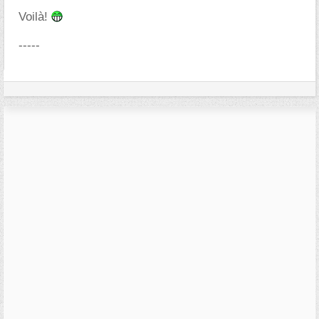
Voilà!
-----