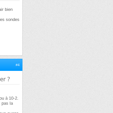
ir bien
 des sondes
#4
er ?
ou à 10-2.
t pas la