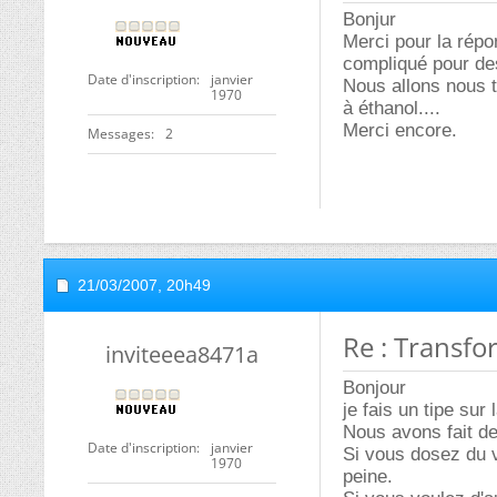
Bonjur
Merci pour la répo
compliqué pour des
Date d'inscription
janvier
Nous allons nous t
1970
à éthanol....
Merci encore.
Messages
2
21/03/2007,
20h49
Re : Transfo
inviteeea8471a
Bonjour
je fais un tipe su
Nous avons fait d
Date d'inscription
janvier
Si vous dosez du vi
1970
peine.