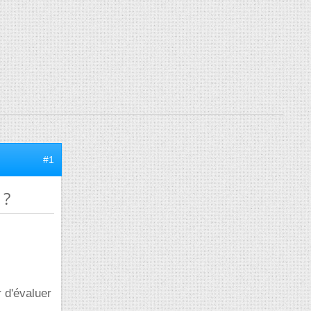
#1
 ?
r d'évaluer