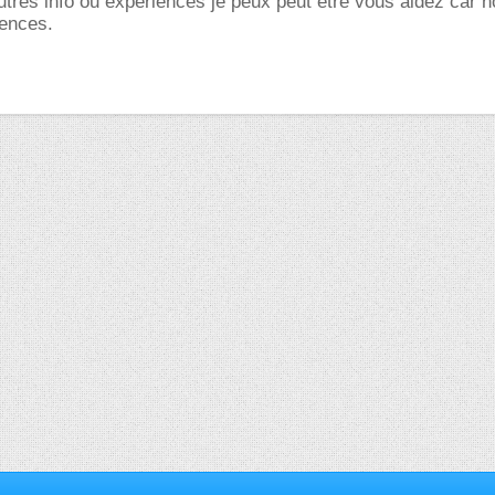
utres info ou experiences je peux peut être vous aidez car 
iences.