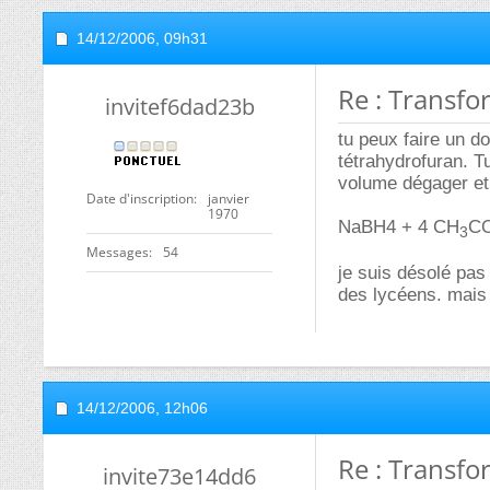
14/12/2006,
09h31
Re : Transfo
invitef6dad23b
tu peux faire un 
tétrahydrofuran. 
volume dégager et 
Date d'inscription
janvier
1970
NaBH4 + 4 CH
CO
3
Messages
54
je suis désolé pas
des lycéens. mais 
14/12/2006,
12h06
Re : Transfo
invite73e14dd6