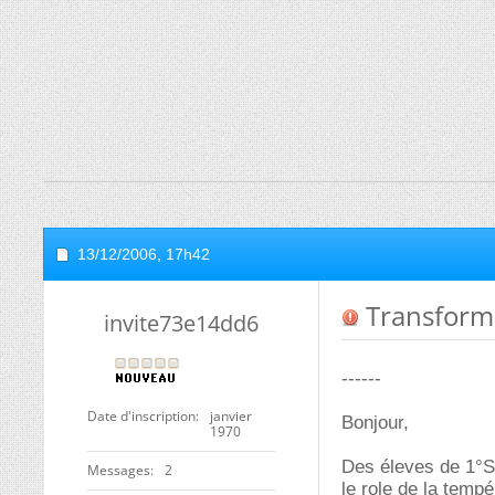
13/12/2006,
17h42
Transforma
invite73e14dd6
------
Date d'inscription
janvier
Bonjour,
1970
Des éleves de 1°S 
Messages
2
le role de la tempé