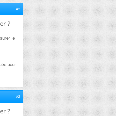
#2
er ?
surer le
quée pour
#3
er ?