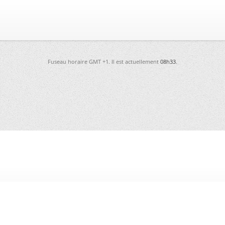
Fuseau horaire GMT +1. Il est actuellement
08h33
.
-
Futura
-
Archives
-
Conso
-