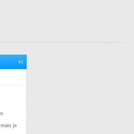
#1
on
 mais je