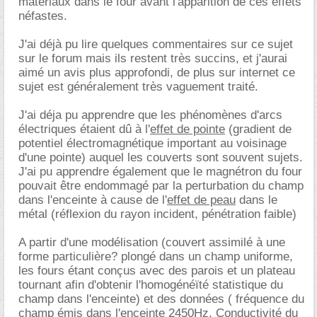
matériaux dans le four avant l'apparition de ces effets
néfastes.
J'ai déjà pu lire quelques commentaires sur ce sujet
sur le forum mais ils restent très succins, et j'aurai
aimé un avis plus approfondi, de plus sur internet ce
sujet est généralement très vaguement traité.
J'ai déja pu apprendre que les phénomènes d'arcs
électriques étaient dû à l'
effet de pointe
(gradient de
potentiel électromagnétique important au voisinage
d'une pointe) auquel les couverts sont souvent sujets.
J'ai pu apprendre également que le magnétron du four
pouvait être endommagé par la perturbation du champ
dans l'enceinte à cause de l'
effet de peau
dans le
métal (réflexion du rayon incident, pénétration faible)
A partir d'une modélisation (couvert assimilé à une
forme particulière? plongé dans un champ uniforme,
les fours étant conçus avec des parois et un plateau
tournant afin d'obtenir l'homogénéïté statistique du
champ dans l'enceinte) et des données ( fréquence du
champ émis dans l'enceinte 2450Hz, Conductivité du