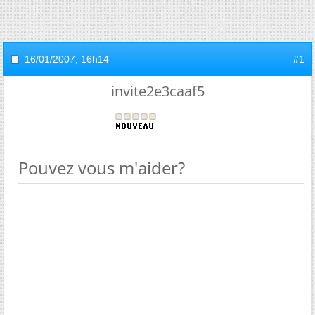
16/01/2007,
16h14
#1
invite2e3caaf5
Pouvez vous m'aider?