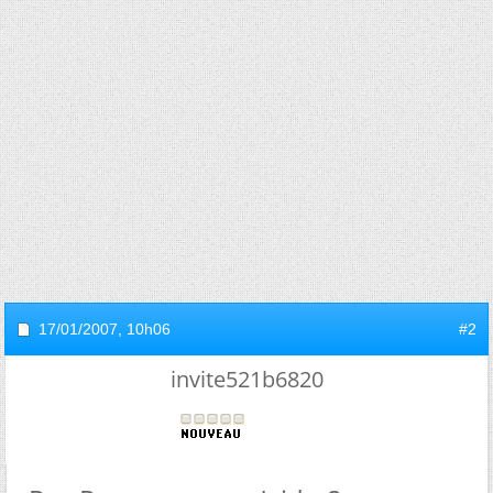
17/01/2007,
10h06
#2
invite521b6820