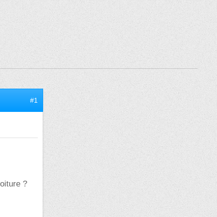
#1
oiture ?