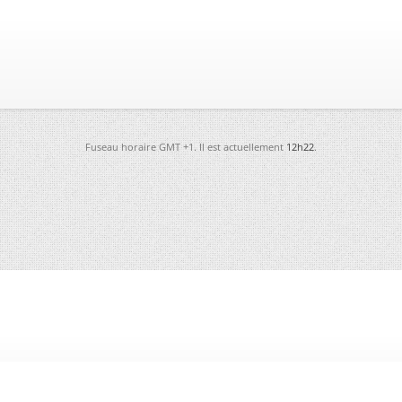
Fuseau horaire GMT +1. Il est actuellement
12h22
.
-
Futura
-
Archives
-
Conso
-