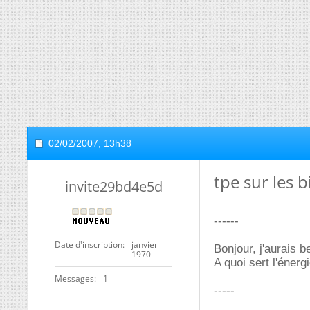
02/02/2007,
13h38
tpe sur les 
invite29bd4e5d
------
Date d'inscription
janvier
Bonjour, j'aurais 
1970
A quoi sert l'éner
Messages
1
-----