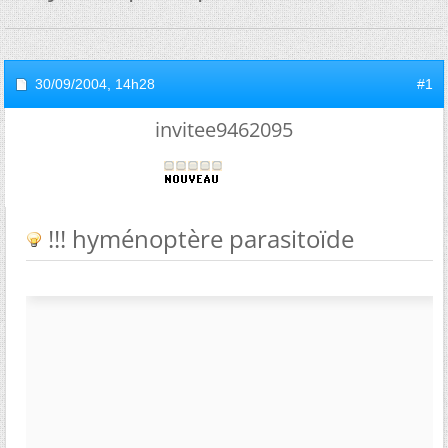
30/09/2004,
14h28
#1
invitee9462095
!!! hyménoptère parasitoïde