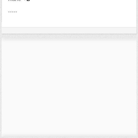
-----