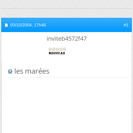
03/10/2004,
17h46
#1
inviteb4572f47
les marées