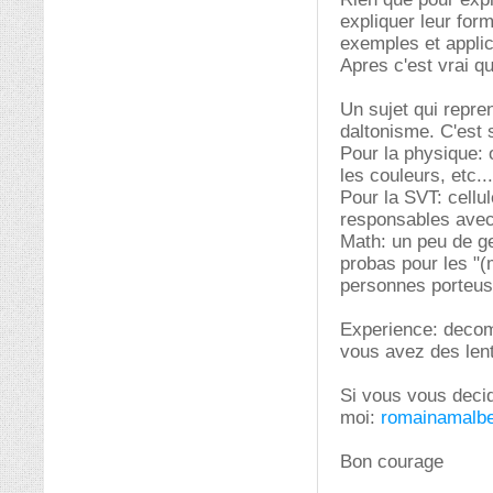
expliquer leur for
exemples et applic
Apres c'est vrai q
Un sujet qui repr
daltonisme. C'est 
Pour la physique: 
les couleurs, etc...
Pour la SVT: cellu
responsables avec 
Math: un peu de ge
probas pour les "(
personnes porteu
Experience: decomp
vous avez des lent
Si vous vous decid
moi:
romainamalbe
Bon courage