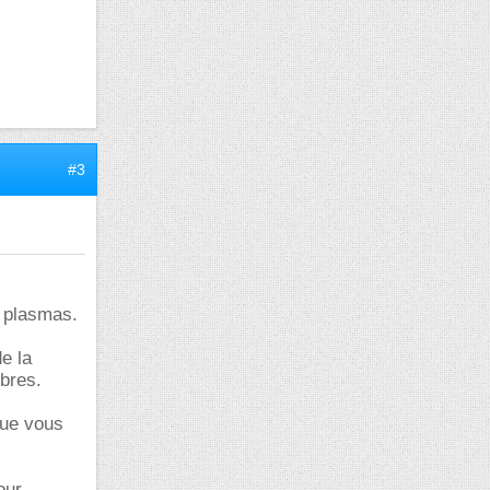
#3
s plasmas.
de la
ibres.
que vous
our