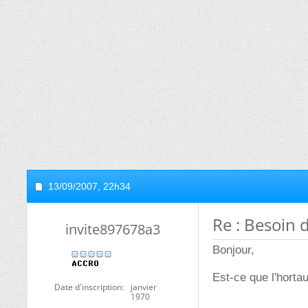
13/09/2007,
22h34
Re : Besoin 
invite897678a3
Bonjour,
Est-ce que l'horta
Date d'inscription
janvier
1970