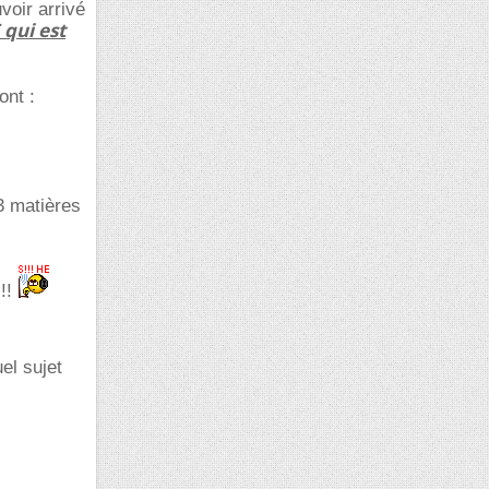
voir arrivé
 qui est
ont :
 3 matières
!!!
el sujet