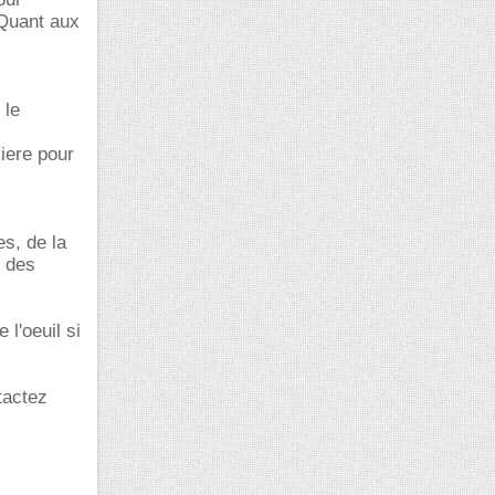
 Quant aux
 le
iere pour
s, de la
s des
l'oeuil si
tactez