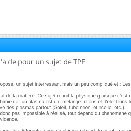
d'aide pour un sujet de TPE
oposé, un sujet interressant mais un peu compliqué et : Le
tat de la matiere. Ce sujet reunit la physique (puisque c'est 
chimie car un plasma est un "melange" d'ions et d'electrons l
ve des plasmas partout (Soleil, tube neon, etincelle, etc.).
t donc pas impossible à réalisé, tout depend du phenomene 
evidence.
quer les differents types de plasma (chaud, froid, etc.) et p