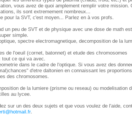
mation, vous avez de quoi amplement remplir votre mission.
ations, ils sont extremement nombreux...
ue pour la SVT, c'est moyen... Parlez en à vos profs.
end un peu de SVT et de physique avec une dose de math est
super simple.
optique, spectre electromagnetique, decomposition de la lum
les de l'oeuil (cornet, batonnet) et etude des chromosomes
tout ce qui va avec.
ometrie dans le cadre de l'optique. Si vous avez des donnee
mal)chances" d'etre daltonien en connaissant les proportion
ses des chromosomes.
osition de la lumiere (prisme ou reseau) ou modelisation de 
illes au lycee.
ez sur un des deux sujets et que vous voulez de l'aide, con
rti@hotmail.fr
.