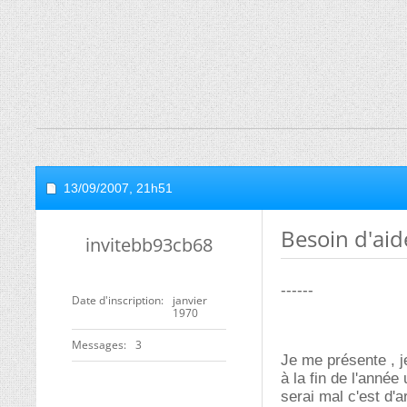
13/09/2007,
21h51
Besoin d'aid
invitebb93cb68
------
Date d'inscription
janvier
1970
Messages
3
Je me présente , j
à la fin de l'anné
serai mal c'est d'a