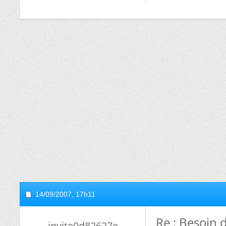
14/09/2007,
17h11
Re : Besoin 
invite0d82627e