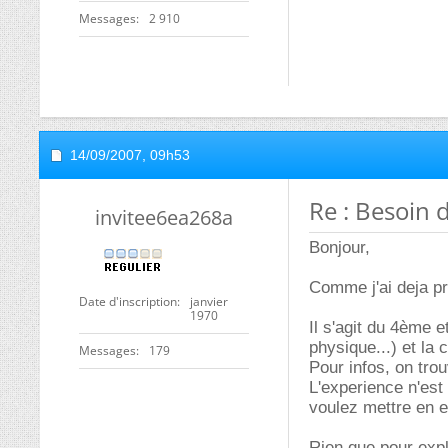
Messages
2 910
14/09/2007,
09h53
Re : Besoin 
invitee6ea268a
Bonjour,
Comme j'ai deja pr
Date d'inscription
janvier
1970
Il s'agit du 4ème e
physique...) et la 
Messages
179
Pour infos, on trou
L'experience n'es
voulez mettre en 
Rien que pour expli