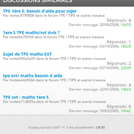
DISCUSSIONS SIMILAIRES
TPE 1ère S: besoin d'aide pour sujet
Par invitec97f9808 dans le forum TPE / TIPE et autres travaux
Réponses:
4
Dernier message:
20/09/2008,
16h55
1ere S TPE maths/svt Avis ?
Par invite6e785fdf dans le forum TPE / TIPE et autres travaux
Réponses:
1
Dernier message:
03/10/2006,
18h28
Sujet de TPE maths-SVT
Par invite040a3a05 dans le forum TPE / TIPE et autres travaux
Réponses:
2
Dernier message:
02/10/2006,
22h09
tpe svt/ maths besoin d aide
Par inviteee4c60b6 dans le forum TPE / TIPE et autres travaux
Réponses:
4
Dernier message:
22/01/2006,
14h03
TPE svt - maths 1ere S
Par invitea71d605a dans le forum TPE / TIPE et autres travaux
Réponses:
6
Dernier message:
10/02/2005,
19h42
Fuseau horaire GMT +1. Il est actuellement
13h30
.