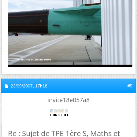
23/09/2007,
17h18
#5
invite18e057a8
Re : Sujet de TPE 1ère S, Maths et