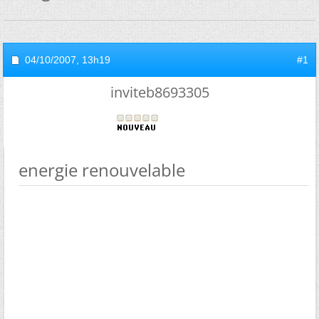
04/10/2007,
13h19
#1
inviteb8693305
energie renouvelable