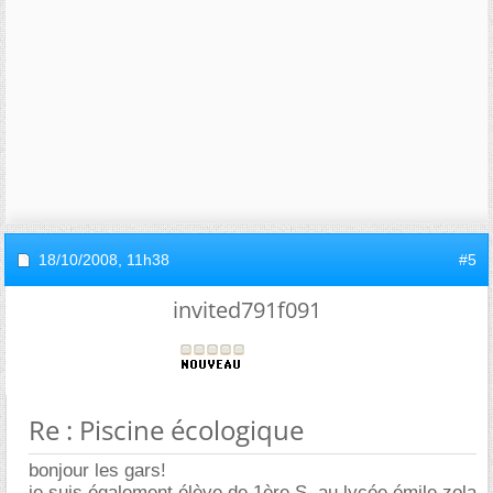
18/10/2008,
11h38
#5
invited791f091
Re : Piscine écologique
bonjour les gars!
je suis également élève de 1ère S, au lycée émile zola