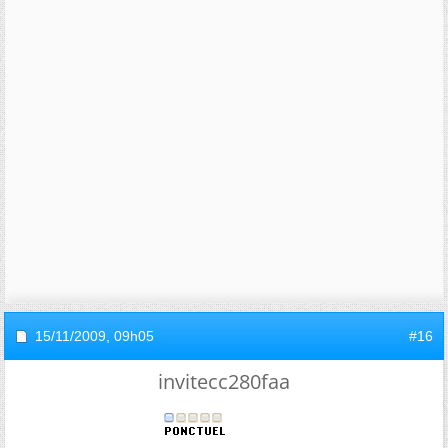
15/11/2009,
09h05
#16
invitecc280faa