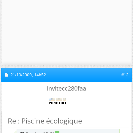
21/10/2009,
14h52
#12
invitecc280faa
Re : Piscine écologique