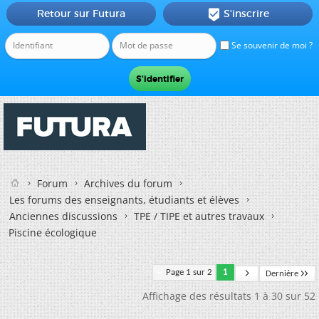
Retour sur Futura
S'inscrire

Se souvenir de moi ?
Forum
Archives du forum
Les forums des enseignants, étudiants et élèves
Anciennes discussions
TPE / TIPE et autres travaux
Piscine écologique
Page 1 sur 2
1
Dernière
Affichage des résultats 1 à 30 sur 52