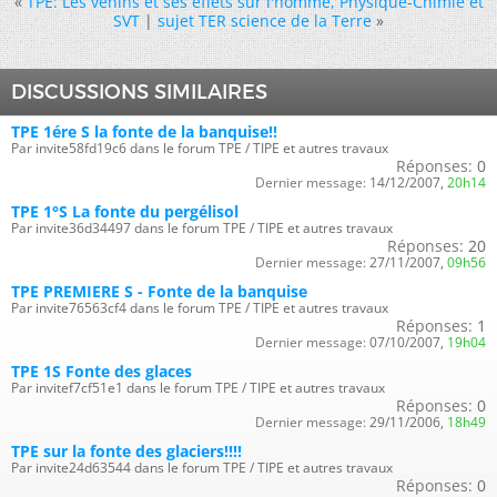
«
TPE: Les venins et ses effets sur l'homme, Physique-Chimie et
SVT
|
sujet TER science de la Terre
»
DISCUSSIONS SIMILAIRES
TPE 1ére S la fonte de la banquise!!
Par invite58fd19c6 dans le forum TPE / TIPE et autres travaux
Réponses:
0
Dernier message:
14/12/2007,
20h14
TPE 1°S La fonte du pergélisol
Par invite36d34497 dans le forum TPE / TIPE et autres travaux
Réponses:
20
Dernier message:
27/11/2007,
09h56
TPE PREMIERE S - Fonte de la banquise
Par invite76563cf4 dans le forum TPE / TIPE et autres travaux
Réponses:
1
Dernier message:
07/10/2007,
19h04
TPE 1S Fonte des glaces
Par invitef7cf51e1 dans le forum TPE / TIPE et autres travaux
Réponses:
0
Dernier message:
29/11/2006,
18h49
TPE sur la fonte des glaciers!!!!
Par invite24d63544 dans le forum TPE / TIPE et autres travaux
Réponses:
0