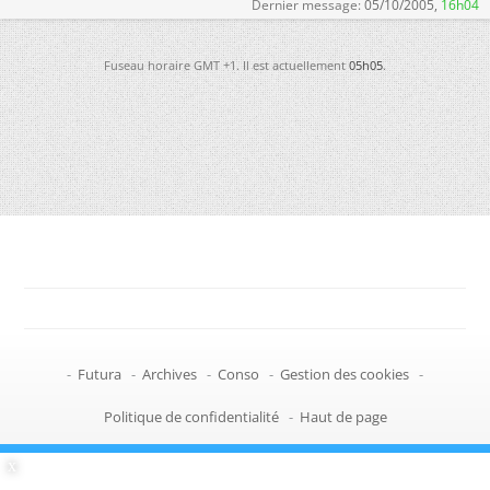
Dernier message:
05/10/2005,
16h04
Fuseau horaire GMT +1. Il est actuellement
05h05
.
-
Futura
-
Archives
-
Conso
-
Gestion des cookies
-
Politique de confidentialité
-
Haut de page