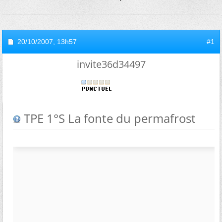
20/10/2007,
13h57
#1
invite36d34497
TPE 1°S La fonte du permafrost