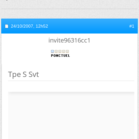
24/10/2007,
12h52
#1
invite96316cc1
Tpe S Svt