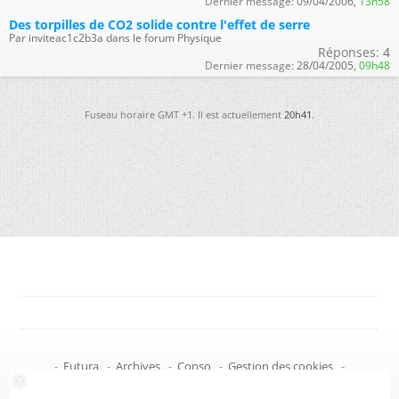
Dernier message:
09/04/2006,
13h58
Des torpilles de CO2 solide contre l'effet de serre
Par inviteac1c2b3a dans le forum Physique
Réponses:
4
Dernier message:
28/04/2005,
09h48
Fuseau horaire GMT +1. Il est actuellement
20h41
.
-
Futura
-
Archives
-
Conso
-
Gestion des cookies
-