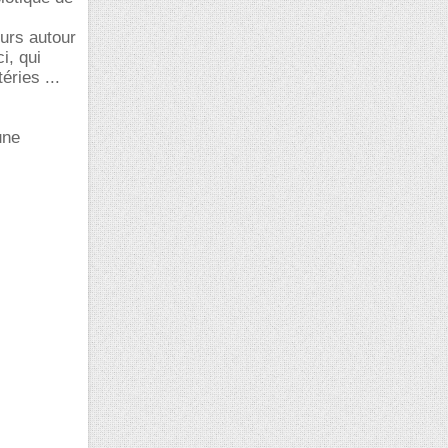
urs autour
i, qui
éries ...
une