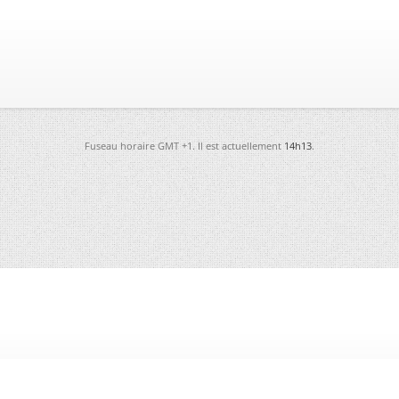
Fuseau horaire GMT +1. Il est actuellement
14h13
.
-
Futura
-
Archives
-
Conso
-