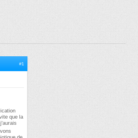
#1
ication
ite que la
'aurais
avons
iotique de