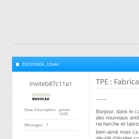
23/12/2004,
11h44
TPE : Fabric
inviteb87c11a1
------
Date d'inscription
janvier
Bonjour, dans le c
1970
des nouveaux antib
recherche et fabr
Messages
1
bien aimé mais ca
décidé d'étudier c