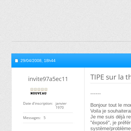
29/04/2008,
18h44
TIPE sur la 
invite97a5ec11
------
Date d'inscription
janvier
Bonjour tout le mo
1970
Voila je souhaitera
Je me suis déjà re
Messages
5
"éxposé", je préfé
système/problème p