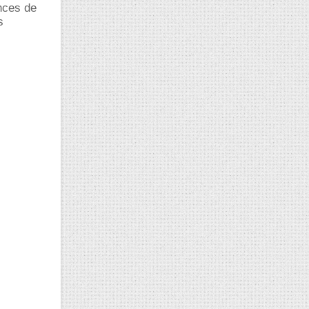
nces de
s