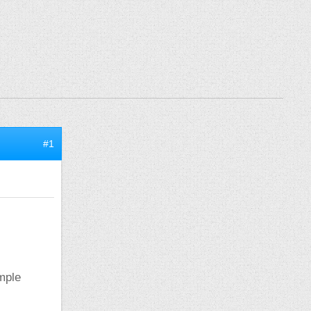
#1
mple