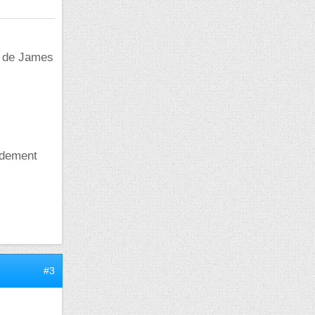
de James
pidement
#3