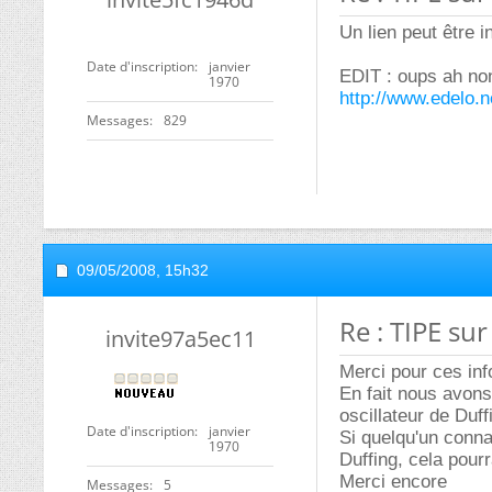
Un lien peut être i
Date d'inscription
janvier
EDIT : oups ah non 
1970
http://www.edelo.
Messages
829
09/05/2008,
15h32
Re : TIPE su
invite97a5ec11
Merci pour ces inf
En fait nous avons
oscillateur de Duff
Date d'inscription
janvier
Si quelqu'un connai
1970
Duffing, cela pour
Merci encore
Messages
5