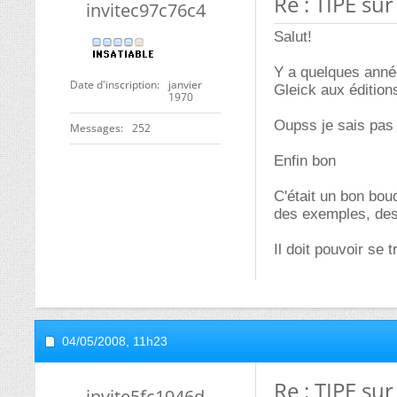
Re : TIPE su
invitec97c76c4
Salut!
Y a quelques année
Date d'inscription
janvier
Gleick aux éditio
1970
Oupss je sais pas s
Messages
252
Enfin bon
C'était un bon bou
des exemples, des 
Il doit pouvoir se 
04/05/2008,
11h23
Re : TIPE su
invite5fc1946d