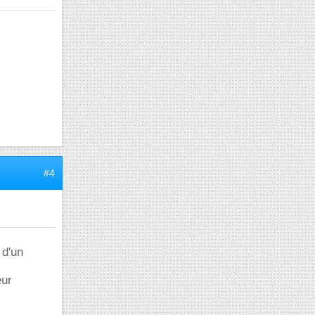
#4
 d'un
eur