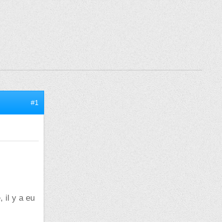
#1
 il y a eu