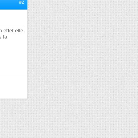
#2
effet elle
s la