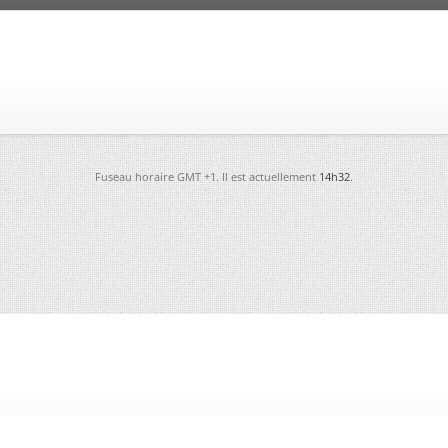
Fuseau horaire GMT +1. Il est actuellement
14h32
.
-
Futura
-
Archives
-
Conso
-