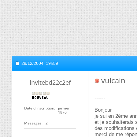
28/12/2004,
19h59
vulcain
invitebd22c2ef
------
Date d'inscription
janvier
Bonjour
1970
je sui en 2ème an
et je souhaiterais 
Messages
2
des modifications 
merci de me répo