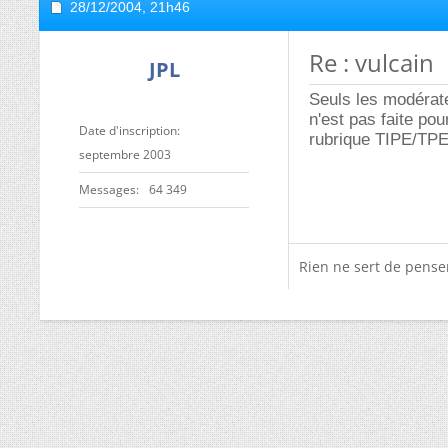
28/12/2004,
21h46
Re : vulcain
JPL
Seuls les modérate
n'est pas faite po
Date d'inscription
rubrique TIPE/TPE
septembre 2003
Messages
64 349
Rien ne sert de penser,