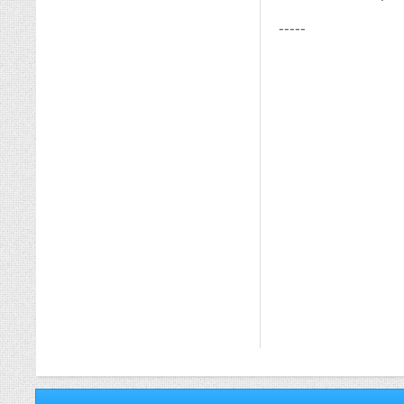
-----