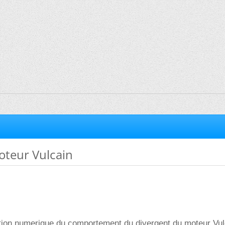
oteur Vulcain
ation numerique du comportement du divergent du moteur Vul