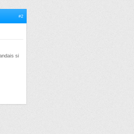
#2
andais si