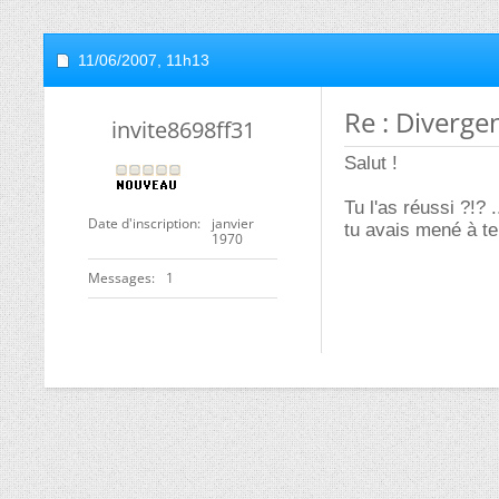
11/06/2007,
11h13
Re : Diverge
invite8698ff31
Salut !
Tu l'as réussi ?!?
Date d'inscription
janvier
tu avais mené à te
1970
Messages
1