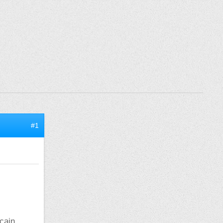
#1
cain.