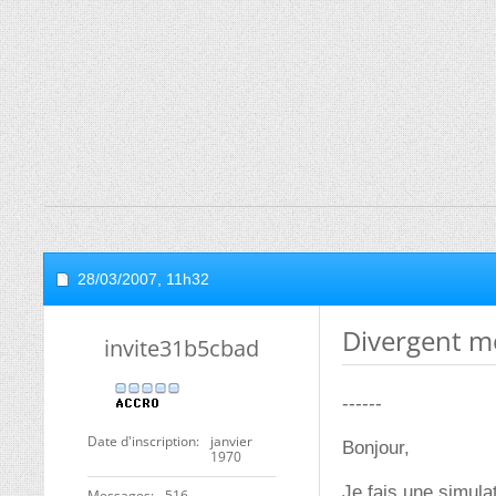
28/03/2007,
11h32
Divergent m
invite31b5cbad
------
Date d'inscription
janvier
Bonjour,
1970
Je fais une simul
Messages
516