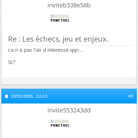
inviteb338e58b
Re : Les échecs, jeu et enjeux.
ca n a pas l'air d interessé qqn...
Si?
18/02/2005,
11h13
#3
invite553243dd