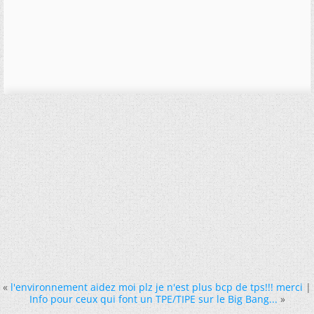
«
l'environnement aidez moi plz je n'est plus bcp de tps!!! merci
|
Info pour ceux qui font un TPE/TIPE sur le Big Bang...
»