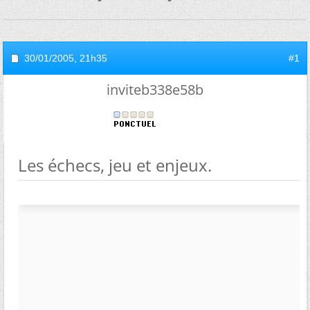
30/01/2005,
21h35
#1
inviteb338e58b
Les échecs, jeu et enjeux.