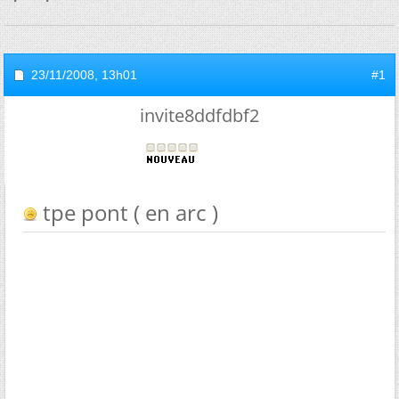
23/11/2008,
13h01
#1
invite8ddfdbf2
tpe pont ( en arc )