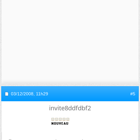
03/12/2008,
11h29
#5
invite8ddfdbf2