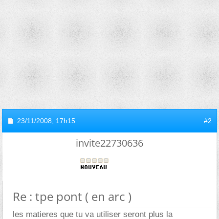
23/11/2008,
17h15
#2
invite22730636
Re : tpe pont ( en arc )
les matieres que tu va utiliser seront plus la