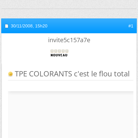
30/11/2008,
15h20
#1
invite5c157a7e
TPE COLORANTS c'est le flou total