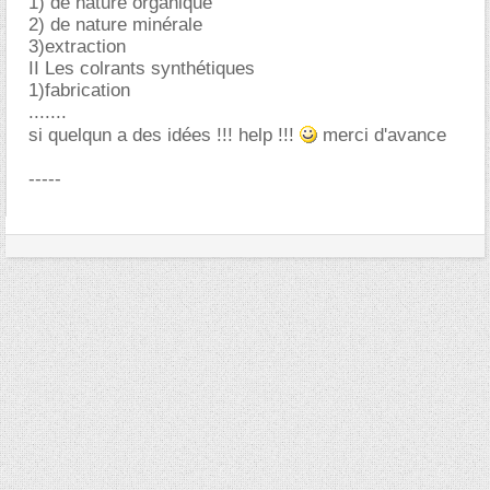
1) de nature organique
2) de nature minérale
3)extraction
II Les colrants synthétiques
1)fabrication
.......
si quelqun a des idées !!! help !!!
merci d'avance
-----