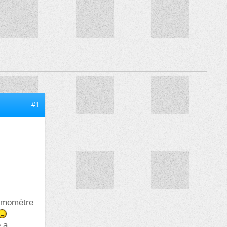
#1
ermomètre
 a