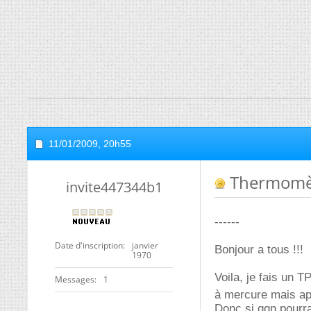
11/01/2009,
20h55
Thermomèt
invite447344b1
------
Date d'inscription
janvier
Bonjour a tous !!!
1970
Voila, je fais un 
Messages
1
à mercure mais apr
Donc si qqn pourr