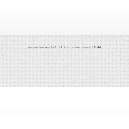
Fuseau horaire GMT +1. Il est actuellement
14h44
.
-
Futura
-
Archives
-
Conso
-