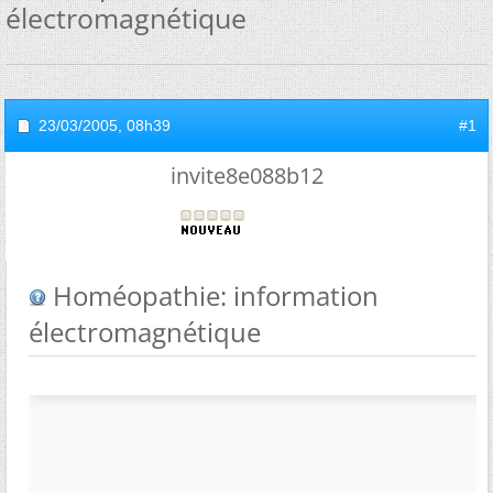
électromagnétique
23/03/2005,
08h39
#1
invite8e088b12
Homéopathie: information
électromagnétique