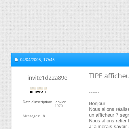
04/04/2005,
17h45
TIPE affiche
invite1d22a89e
------
Date d'inscription
janvier
Bonjour
1970
Nous allons réalis
un afficheur 7 seg
Messages
8
Nous allons relier l
J' aimerais savoir 