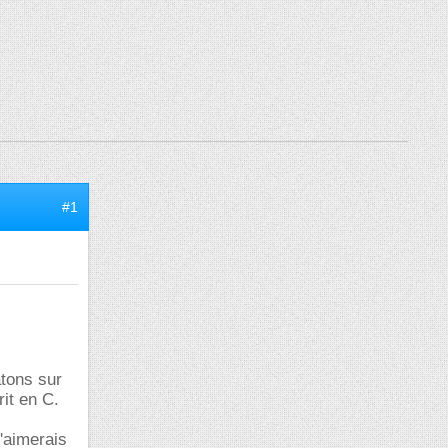
#1
atons sur
it en C.
j'aimerais