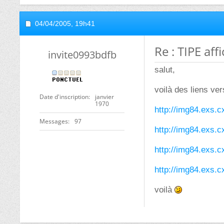
04/04/2005,
19h41
Re : TIPE af
invite0993bdfb
salut,
voilà des liens ver
Date d'inscription
janvier
1970
http://img84.exs.c
Messages
97
http://img84.exs.c
http://img84.exs.c
http://img84.exs.c
voilà