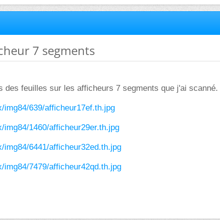
ficheur 7 segments
s des feuilles sur les afficheurs 7 segments que j'ai scanné.
x/img84/639/afficheur17ef.th.jpg
x/img84/1460/afficheur29er.th.jpg
x/img84/6441/afficheur32ed.th.jpg
x/img84/7479/afficheur42qd.th.jpg