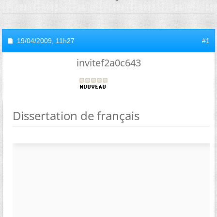
19/04/2009,
11h27
#1
invitef2a0c643
Dissertation de français