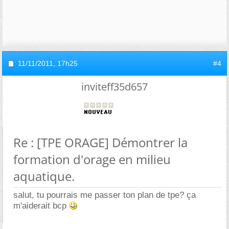
11/11/2011,
17h25
#4
inviteff35d657
Re : [TPE ORAGE] Démontrer la
formation d'orage en milieu
aquatique.
salut, tu pourrais me passer ton plan de tpe? ça
m'aiderait bcp