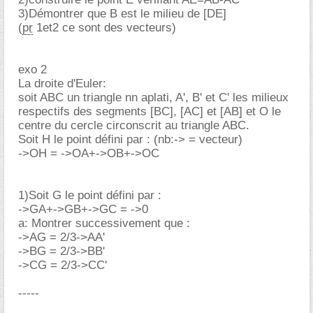
3)Démontrer que B est le milieu de [DE]
(
pr
1et2 ce sont des vecteurs)
exo 2
La droite d'Euler:
soit ABC un triangle nn aplati, A', B' et C' les milieux
respectifs des segments [BC], [AC] et [AB] et O le
centre du cercle circonscrit au triangle ABC.
Soit H le point défini par : (nb:-> = vecteur)
->OH = ->OA+->OB+->OC
1)Soit G le point défini par :
->GA+->GB+->GC = ->0
a: Montrer successivement que :
->AG = 2/3->AA'
->BG = 2/3->BB'
->CG = 2/3->CC'
-----