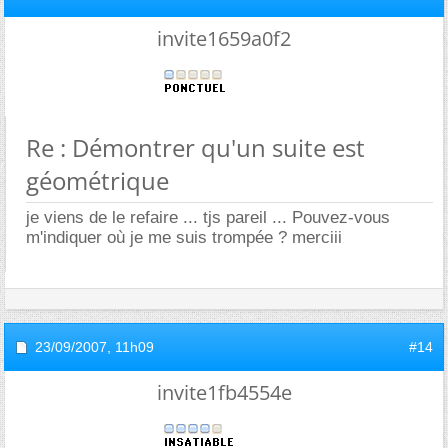
invite1659a0f2
Re : Démontrer qu'un suite est
géométrique
je viens de le refaire ... tjs pareil ... Pouvez-vous
m'indiquer où je me suis trompée ? merciii
23/09/2007,
11h09
#14
invite1fb4554e