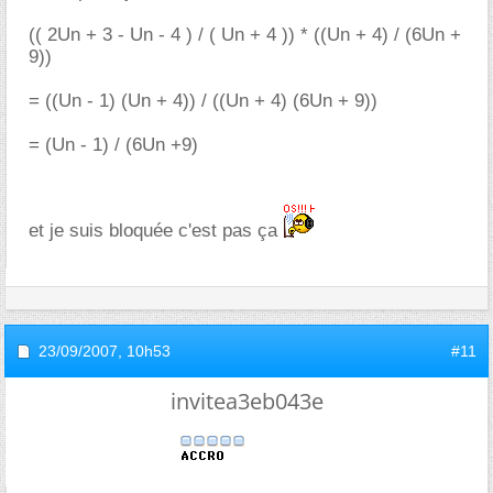
(( 2Un + 3 - Un - 4 ) / ( Un + 4 )) * ((Un + 4) / (6Un +
9))
= ((Un - 1) (Un + 4)) / ((Un + 4) (6Un + 9))
= (Un - 1) / (6Un +9)
et je suis bloquée c'est pas ça
23/09/2007,
10h53
#11
invitea3eb043e