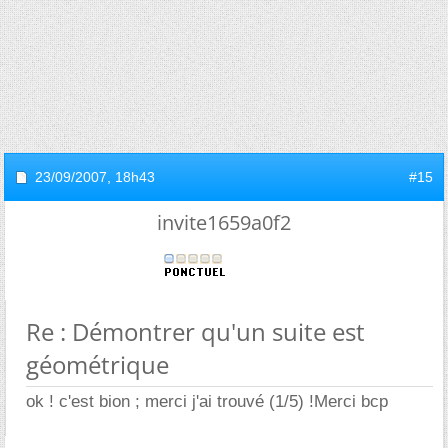
23/09/2007,
18h43
#15
invite1659a0f2
Re : Démontrer qu'un suite est
géométrique
ok ! c'est bion ; merci j'ai trouvé (1/5) !Merci bcp