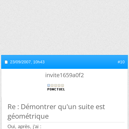
23/09/2007,
10h43
#10
invite1659a0f2
Re : Démontrer qu'un suite est
géométrique
Oui, après, j'ai :