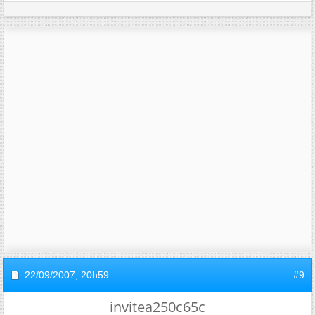
22/09/2007,
20h59
#9
invitea250c65c