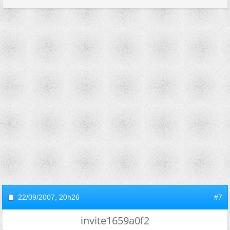
22/09/2007,
20h26
#7
invite1659a0f2