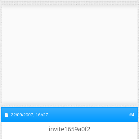
22/09/2007,
16h27
#4
invite1659a0f2