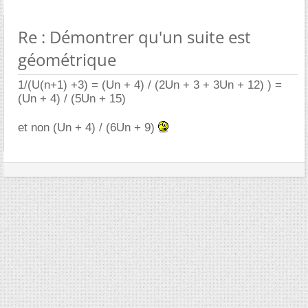
Re : Démontrer qu'un suite est
géométrique
1/(U(n+1) +3) = (Un + 4) / (2Un + 3 + 3Un + 12) ) =
(Un + 4) / (5Un + 15)
et non (Un + 4) / (6Un + 9)