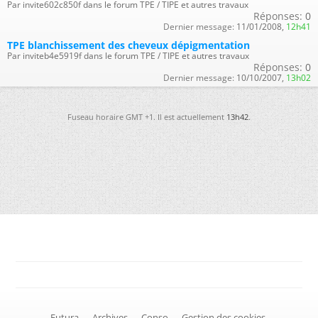
Par invite602c850f dans le forum TPE / TIPE et autres travaux
Réponses:
0
Dernier message:
11/01/2008,
12h41
TPE blanchissement des cheveux dépigmentation
Par inviteb4e5919f dans le forum TPE / TIPE et autres travaux
Réponses:
0
Dernier message:
10/10/2007,
13h02
Fuseau horaire GMT +1. Il est actuellement
13h42
.
-
Futura
-
Archives
-
Conso
-
Gestion des cookies
-