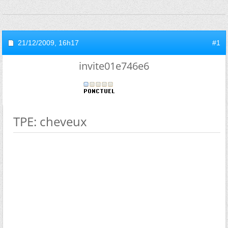
21/12/2009,
16h17
#1
invite01e746e6
TPE: cheveux