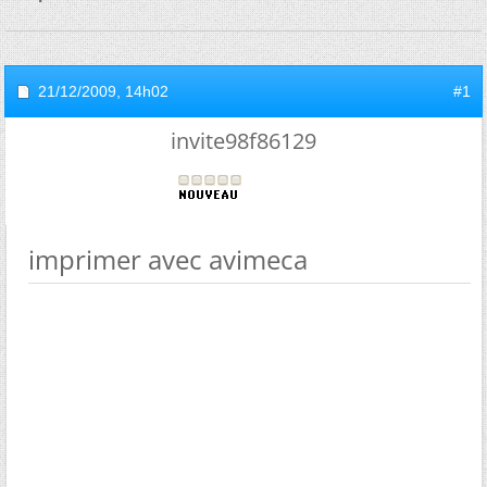
21/12/2009,
14h02
#1
invite98f86129
imprimer avec avimeca