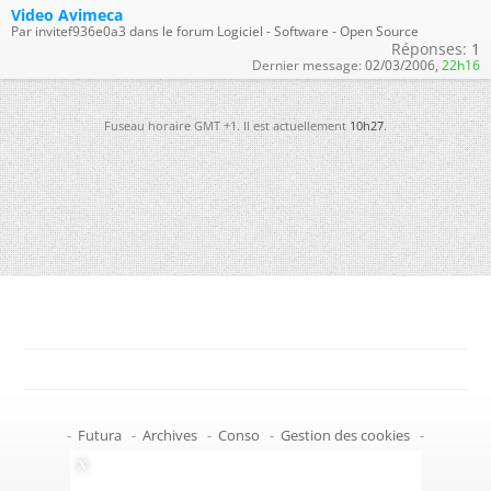
Video Avimeca
Par invitef936e0a3 dans le forum Logiciel - Software - Open Source
Réponses:
1
Dernier message:
02/03/2006,
22h16
Fuseau horaire GMT +1. Il est actuellement
10h27
.
-
Futura
-
Archives
-
Conso
-
Gestion des cookies
-
Politique de confidentialité
-
Haut de page