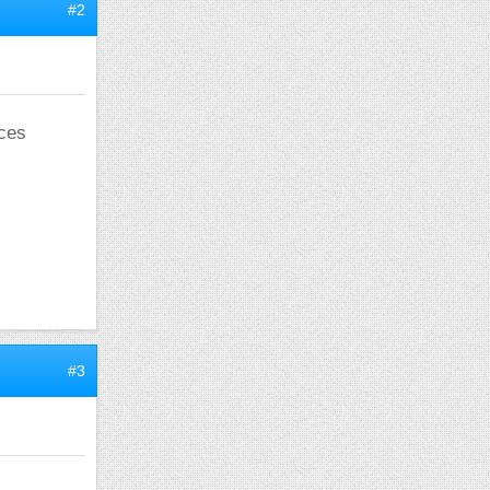
#2
aces
#3