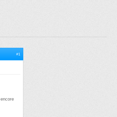
#1
s encore