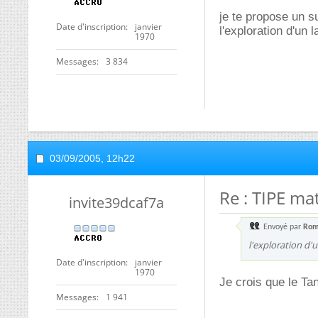
je te propose un suj
Date d'inscription
janvier
l'exploration d'un 
1970
Messages
3 834
03/09/2005,
12h22
Re : TIPE ma
invite39dcaf7a
Envoyé par
Rom
l'exploration d'u
Date d'inscription
janvier
1970
Je crois que le Ta
Messages
1 941