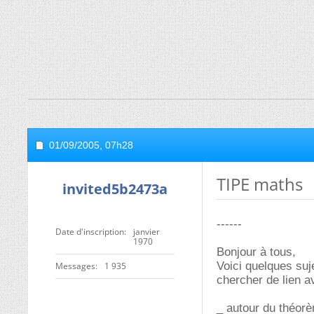
01/09/2005,
07h28
TIPE maths
invited5b2473a
------
Date d'inscription
janvier
1970
Bonjour à tous,
Voici quelques suj
Messages
1 935
chercher de lien av
_ autour du théor