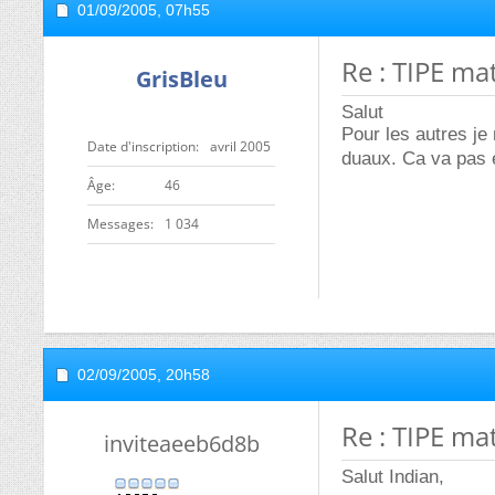
01/09/2005,
07h55
Re : TIPE ma
GrisBleu
Salut
Pour les autres je
Date d'inscription
avril 2005
duaux. Ca va pas e
ge
46
Messages
1 034
02/09/2005,
20h58
Re : TIPE ma
inviteaeeb6d8b
Salut Indian,