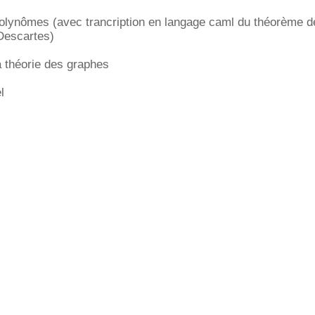
polynômes (avec trancription en langage caml du théorème d
Descartes)
la théorie des graphes
l